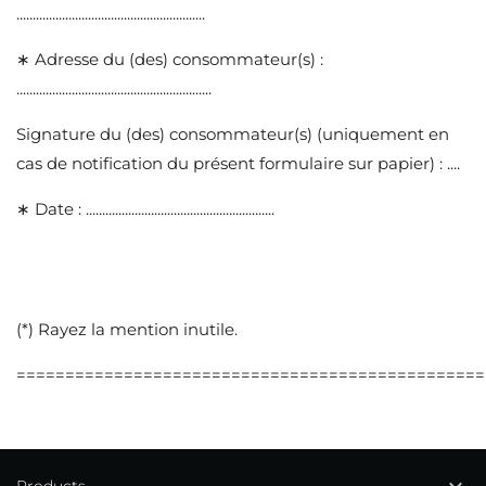
..........................................................
WISHLIST NAME
MY WISHLISTS
((confirmMessage))
You need to be logged in to save products in your wishlist.
∗ Adresse du (des) consommateur(s) :
add_circle_outline
Create ne
............................................................
((cancelText))
Cancel
((modalDeleteText))
Sign in
Signature du (des) consommateur(s) (uniquement en
Cancel
Create wishlist
cas de notification du présent formulaire sur papier) : ....
∗ Date : ..........................................................
(*) Rayez la mention inutile.
================================================
