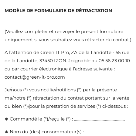
MODÈLE DE FORMULAIRE DE RÉTRACTATION
(Veuillez compléter et renvoyer le présent formulaire
uniquement si vous souhaitez vous rétracter du contrat.)
A l’attention de Green IT Pro, ZA de la Landotte - 55 rue
de la Landotte, 33450 IZON. Joignable au 05 56 23 00 10
ou par courrier électronique à l’adresse suivante :
contact@green-it-pro.com
Je/nous (*) vous notifie/notifions (*) par la présente
ma/notre (*) rétractation du contrat portant sur la vente
du bien (*)/pour la prestation de services (*) ci-dessous :
∗ Commandé le (*)/reçu le (*) : ........................................................
CREATE WISHLIST
((MODALTITLE))
SIGN IN
∗ Nom du (des) consommateur(s) :