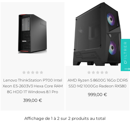
CRÉER UNE LISTE D'ENVIES
CONNEXION
((MODALTITLE))
FILTRER
NOM DE LA LISTE D'ENVIES
Vous devez être connecté pour ajouter des produits
MY WISHLISTS
((confirmMessage))
à votre liste d'envies.
add_circle_outline
Create new list
((cancelText))
((modalDeleteText))
Annuler
Connexion
Lenovo ThinkStation P700 Intel
AMD Ryzen 5 8600G 16Go DDR5
Annuler
Créer une liste d'envies
Xeon E5-2603V3 Hexa Core RAM
SSD M2 1000Go Radeon RX580
8G HDD 1T Windows 8.1 Pro
999,00 €
399,00 €
Affichage de 1 à 2 sur 2 produits au total