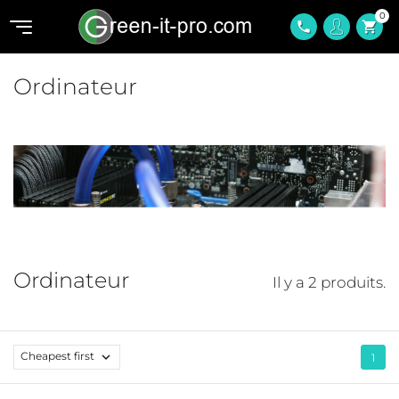
0
shopping_cart
phone
Ordinateur
Ordinateur
Il y a 2 produits.
Cheapest first

1