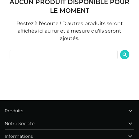
CONNEXION
((MODALTITLE))
AUCUN PRODUIT DISPONIBLE POUR
LE MOMENT
NOM DE LA LISTE D'ENVIES
Vous devez être connecté pour ajouter des produits
MY WISHLISTS
((confirmMessage))
à votre liste d'envies.
Restez à l'écoute ! D'autres produits seront
add_circle_outline
Create new list
affichés ici au fur et à mesure qu'ils seront
((cancelText))
((modalDeleteText))
ajoutés.
Annuler
Connexion
Annuler
Créer une liste d'envies

Produits

Notre Société

Informations